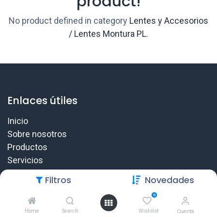
product!
No product defined in category
Lentes y Accesorios
/ Lentes Montura PL
.
Enlaces útiles
Inicio
Sobre nosotros
Productos
Servicios
Legal
Filtros
Novedades
Contáctenos
0
Home
Search
Wishlist
Cuenta