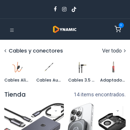
0
Cables y conectores
Ver todo
Cables Alimentación Cámaras
Cables Audio Smartphone
Cables 3.5 mm
Adaptadores Audio
Tienda
14 items encontrados.