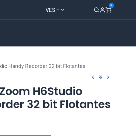
0
VES +
Inicio
Tienda
Contáctenos
io Handy Recorder 32 bit Flotantes
Zoom H6Studio
der 32 bit Flotantes