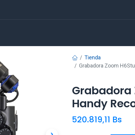
Tienda
Grabadora Zoom H6Stud
Grabadora 
Handy Recor
520.819,11
Bs