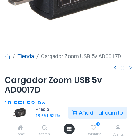
Tienda
Cargador Zoom USB 5v AD0017D
Cargador Zoom USB 5v
AD0017D
19.651,83
Bs
Precio
Añadir al carrito
19.651,83
Bs
Añadir al carrito
0
Home
Search
Wishlist
Cuenta