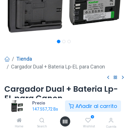
Tienda
Cargador Dual + Bateria Lp-EL para Canon
Cargador Dual + Bateria Lp-
EL para Canon
Precio
Añadir al carrito
147.557,72
Bs
147.557,72
Bs
0
Home
Search
Wishlist
Cuenta