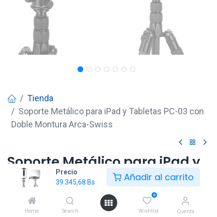
Tienda
Soporte Metálico para iPad y Tabletas PC-03 con
Doble Montura Arca-Swiss
Soporte Metálico para iPad y
Precio
Tabletas PC-03 con Doble
Añadir al carrito
39.345,68
Bs
Montura Arca-Swiss
0
39.345,68
Bs
Home
Search
Wishlist
Cuenta