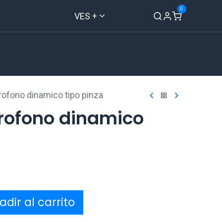
0
VES +
Inicio
Tienda
Contáctenos
rofono dinamico tipo pinza
crofono dinamico
dir al carrito