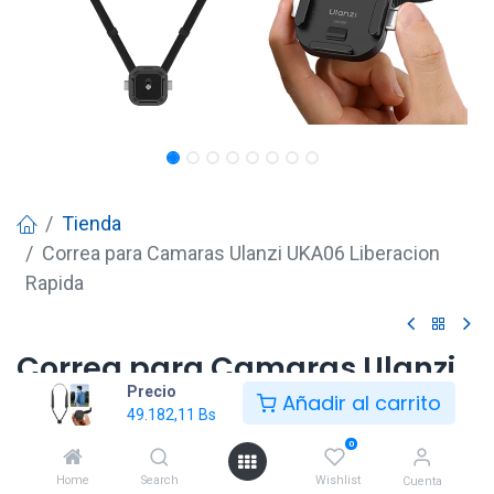
Tienda
Correa para Camaras Ulanzi UKA06 Liberacion
Rapida
Correa para Camaras Ulanzi
Precio
UKA06 Liberacion Rapida
Añadir al carrito
49.182,11
Bs
49.182,11
Bs
0
Home
Search
Wishlist
Cuenta