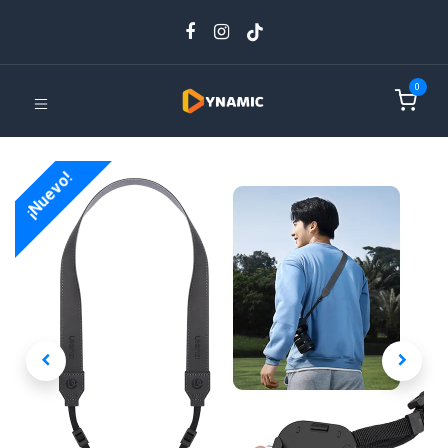
0
¡Nuevo!