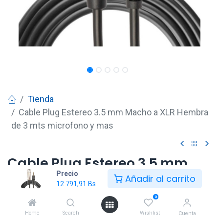
Tienda
Cable Plug Estereo 3.5 mm Macho a XLR Hembra
de 3 mts microfono y mas
Cable Plug Estereo 3.5 mm
Precio
Macho a XLR Hembra de 3
Añadir al carrito
12.791,91
Bs
mts microfono y mas
0
12.791,91
Bs
Home
Search
Wishlist
Cuenta