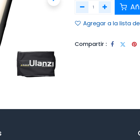
Aña
Agregar a la lista d
Compartir :
s