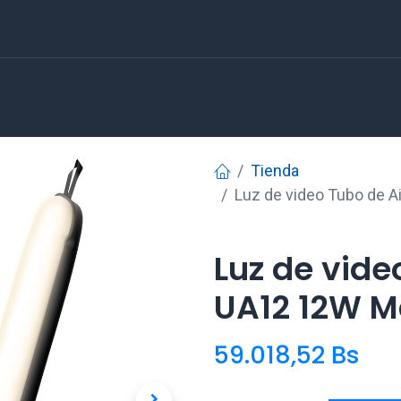
Tienda
Luz de video Tubo de A
Luz de vide
UA12 12W M
59.018,52
Bs