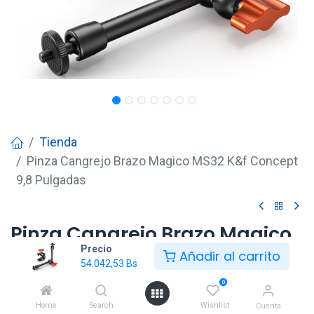
Tienda
Pinza Cangrejo Brazo Magico MS32 K&f Concept
9,8 Pulgadas
Pinza Cangrejo Brazo Magico
Precio
MS32 K&f Concept 9,8
Añadir al carrito
54.042,53
Bs
Pulgadas
0
54.042,53
Bs
Home
Search
Wishlist
Cuenta