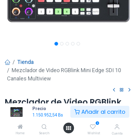
Tienda
Mezclador de Video RGBlink Mini Edge SDI 10
Canales Multiview
Mezclador de Video RGBlink
Precio
Mini Edge SDI 10 Canales
Añadir al carrito
1.150.952,54
Bs
Multiview
0
1.150.952,54
Bs
Home
Search
Wishlist
Cuenta