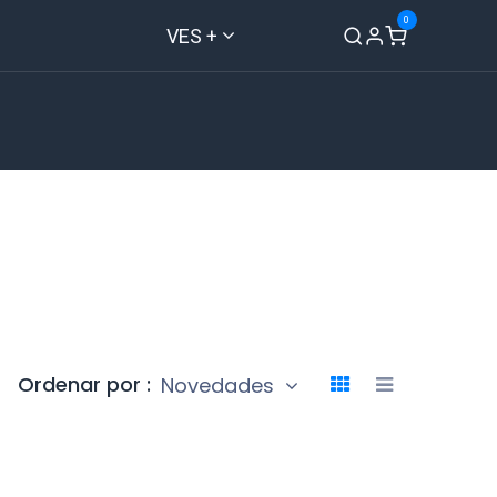
0
VES +
Inicio
Tienda
Contáctenos
Ordenar por :
Novedades