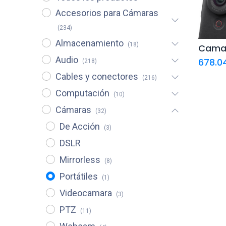
Accesorios para Cámaras
(234)
Almacenamiento
(18)
Aña
Audio
car
678.0
(218)
Cables y conectores
(216)
Computación
(10)
Cámaras
(32)
De Acción
(3)
DSLR
Mirrorless
(8)
Portátiles
(1)
Videocamara
(3)
PTZ
(11)