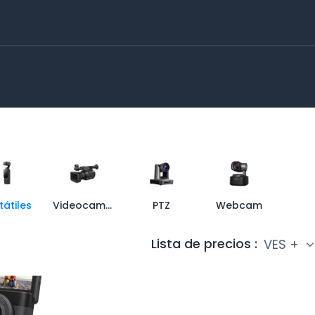
tátiles
Videocamara
PTZ
Webcam
Lista de precios :
VES +