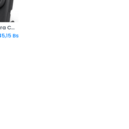
Camara Canon Powershot V10 4k
dir al
rito
45,15
Bs