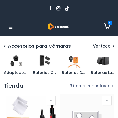
0
Accesorios para Cámaras
Ver todo
Adaptadores y tornillos
Baterías Camaras
Baterías Dummy
Baterias Luz de video
Tienda
3 items encontrados.