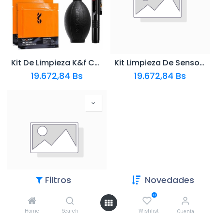
Kit De Limpieza K&f Concept Para Camaras Profesionales
Kit Limpieza De Sensor Full Frame 24 Mm K&f Concept 10 Tips
19.672,84
Bs
19.672,84
Bs
Filtros
Novedades
Kit Limpieza De Sensor Apsc 16 Mm K&f Concept 10 Tips
0
19.672,84
Bs
Home
Search
Wishlist
Cuenta