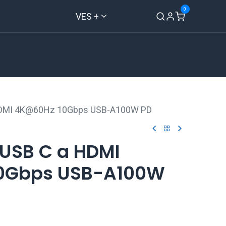
0
VES +
Inicio
Tienda
Contáctenos
HDMI 4K@60Hz 10Gbps USB-A100W PD
 USB C a HDMI
0Gbps USB-A100W