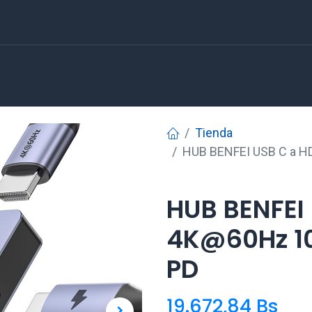
Tienda
HUB BENFEI USB C a 
HUB BENFEI
4K@60Hz 1
PD
19.672,84
Bs