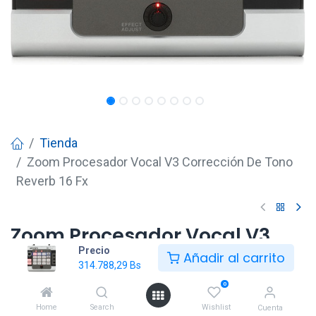
Tienda
Zoom Procesador Vocal V3 Corrección De Tono
Reverb 16 Fx
Zoom Procesador Vocal V3
Precio
Corrección De Tono Reverb 16
Añadir al carrito
314.788,29
Bs
Fx
0
314.788,29
Bs
Home
Search
Wishlist
Cuenta