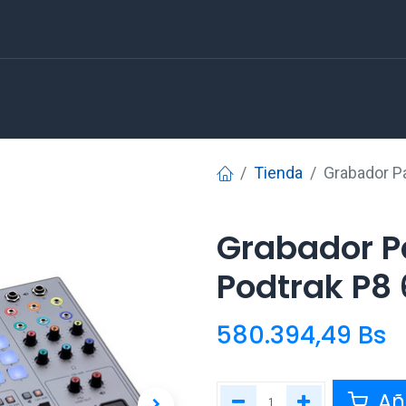
Tienda
Grabador P
Grabador P
Podtrak P8
580.394,49
Bs
Aña