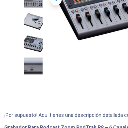
¡Por supuesto! Aquí tienes una descripción detallada 
Grabador Para Podcast Zoom PodTrak P8 – 6 Canal