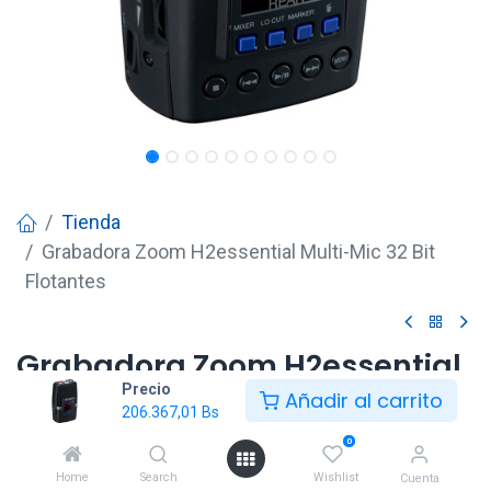
Tienda
Grabadora Zoom H2essential Multi-Mic 32 Bit
Flotantes
Grabadora Zoom H2essential
Precio
Multi-Mic 32 Bit Flotantes
Añadir al carrito
206.367,01
Bs
206.367,01
Bs
0
Home
Search
Wishlist
Cuenta