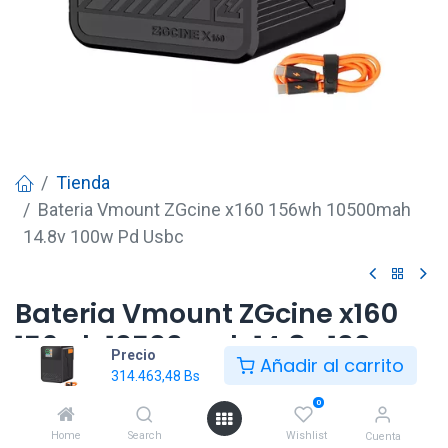
Tienda
Bateria Vmount ZGcine x160 156wh 10500mah
14.8v 100w Pd Usbc
Bateria Vmount ZGcine x160
156wh 10500mah 14.8v 100w
Precio
Añadir al carrito
Pd Usbc
314.463,48
Bs
0
314.463,48
Bs
Home
Search
Wishlist
Cuenta