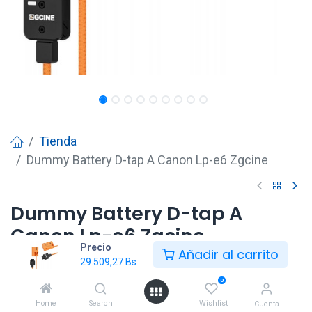
Tienda
Dummy Battery D-tap A Canon Lp-e6 Zgcine
Dummy Battery D-tap A
Canon Lp-e6 Zgcine
Precio
Añadir al carrito
29.509,27
Bs
29.509,27
Bs
0
Home
Search
Wishlist
Cuenta