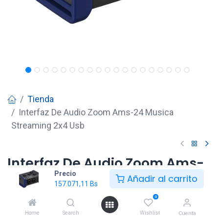
Tienda
Interfaz De Audio Zoom Ams-24 Musica
Streaming 2x4 Usb
Interfaz De Audio Zoom Ams-
Precio
24 Musica Streaming 2x4 Usb
Añadir al carrito
157.071,11
Bs
157.071,11
Bs
0
Home
Search
Wishlist
Cuenta