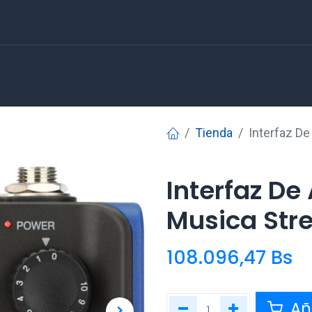
Tienda
Interfaz D
Interfaz D
Musica Str
108.096,47
Bs
Aña