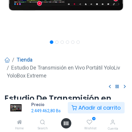
Tienda
Estudio De Transmisión en Vivo Portátil YoloLiv
YoloBox Extreme
Estudio De Transmisión en
Precio
Vivo Portátil YoloLiv YoloBox
Añadir al carrito
2.449.462,80
Bs
Extreme
0
2.449.462,80
Bs
Home
Search
Wishlist
Cuenta