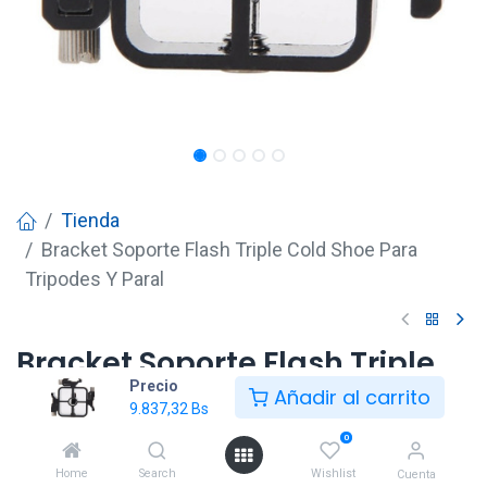
Tienda
Bracket Soporte Flash Triple Cold Shoe Para
Tripodes Y Paral
Bracket Soporte Flash Triple
Precio
Cold Shoe Para Tripodes Y
Añadir al carrito
9.837,32
Bs
Paral
0
9.837,32
Bs
Home
Search
Wishlist
Cuenta