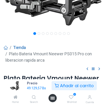
Tienda
Plato Bateria Vmount Neewer PS015 Pro con
liberacion rapida arca
Plato Bateria Vmount Neewer
Precio
PS015 Pro con liberacion
Añadir al carrito
49.129,57
Bs
rapida arca
0
49.129,57
Bs
Home
Search
Wishlist
Cuenta