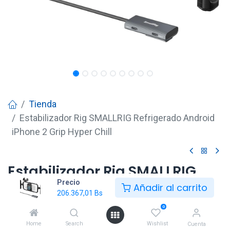
Tienda
Estabilizador Rig SMALLRIG Refrigerado Android
iPhone 2 Grip Hyper Chill
Estabilizador Rig SMALLRIG
Precio
Refrigerado Android iPhone 2
Añadir al carrito
206.367,01
Bs
Grip Hyper Chill
0
206.367,01
Bs
Home
Search
Wishlist
Cuenta