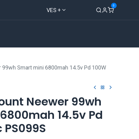
0
VES +
Inicio
Tienda
Contáctenos
r 99wh Smart mini 6800mah 14.5v Pd 100W
ount Neewer 99wh
 6800mah 14.5v Pd
c PS099S