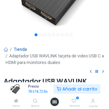
Tienda
Adaptador USB WAVLINK tarjeta de video USB C a
HDMI para monitores duales
Adaptador USB WAVLINK
Precio
tarjeta de video USB C a HDMI
Añadir al carrito
78.618,72
Bs
para monitores duales
0
78.618,72
Bs
Home
Search
Wishlist
Cuenta