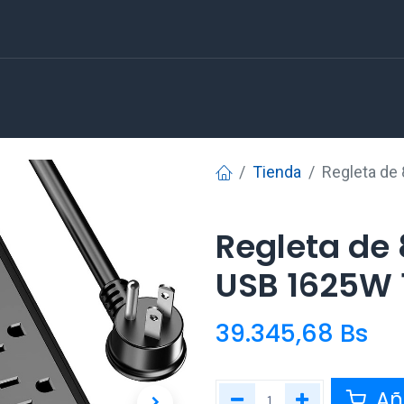
Tienda
Regleta de
Regleta de
USB 1625W
39.345,68
Bs
Aña