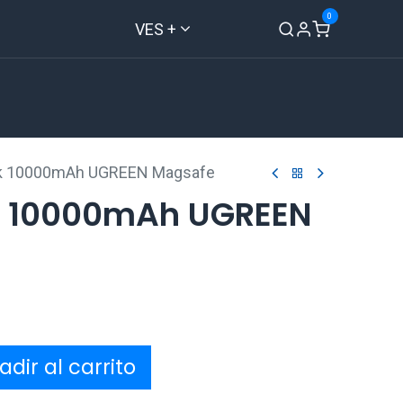
0
VES +
Inicio
Tienda
Contáctenos
k 10000mAh UGREEN Magsafe
k 10000mAh UGREEN
dir al carrito