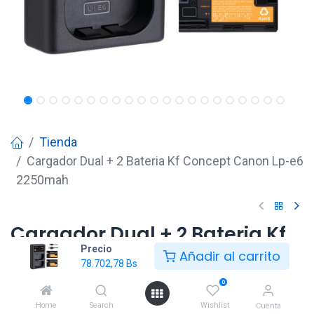
Tienda
Cargador Dual + 2 Bateria Kf Concept Canon Lp-e6
2250mah
Cargador Dual + 2 Bateria Kf
Precio
Concept Canon Lp-e6
Añadir al carrito
78.702,78
Bs
2250mah
0
78.702,78
Bs
Home
Search
Wishlist
Cuenta