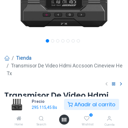
Tienda
Transmisor De Video Hdmi Accsoon Cineview He
Tx
Transmisor De Video Hdmi
Precio
Accsoon Cineview He Tx
Añadir al carrito
295.115,45
Bs
295.115,45
Bs
0
Home
Search
Wishlist
Cuenta