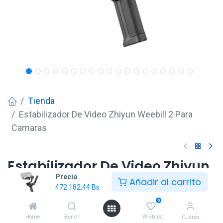
Tienda
Estabilizador De Video Zhiyun Weebill 2 Para
Camaras
Estabilizador De Video Zhiyun
Precio
Weebill 2 Para Camaras
Añadir al carrito
472.182,44
Bs
472.182,44
Bs
0
Home
Search
Wishlist
Cuenta