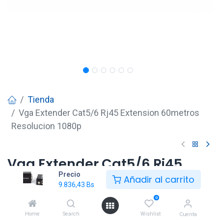
Tienda
Vga Extender Cat5/6 Rj45 Extension 60metros
Resolucion 1080p
Vga Extender Cat5/6 Rj45
Precio
Extension 60metros
Añadir al carrito
9.836,43
Bs
Resolucion 1080p
0
9.836,43
Bs
Home
Search
Wishlist
Cuenta