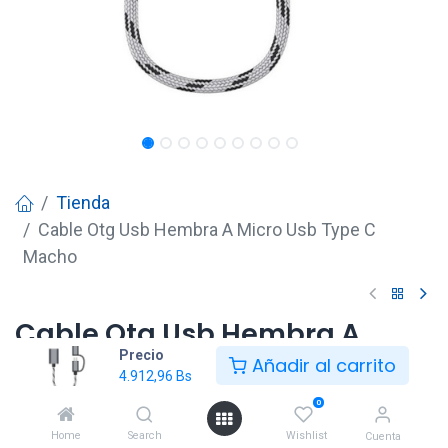
Tienda
Cable Otg Usb Hembra A Micro Usb Type C
Macho
Cable Otg Usb Hembra A
Precio
Micro Usb Type C Macho
Añadir al carrito
4.912,96
Bs
4.912,96
Bs
0
Home
Search
Wishlist
Cuenta