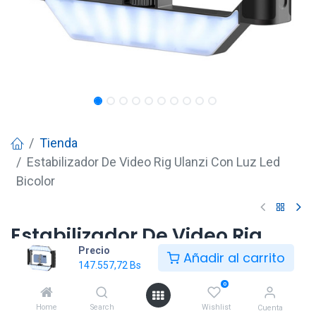
Tienda
Estabilizador De Video Rig Ulanzi Con Luz Led
Bicolor
Estabilizador De Video Rig
Precio
Ulanzi Con Luz Led Bicolor
Añadir al carrito
147.557,72
Bs
147.557,72
Bs
0
Home
Search
Wishlist
Cuenta