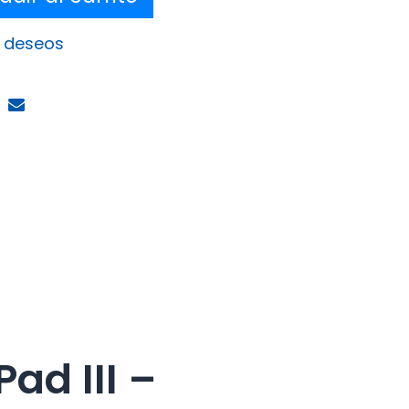
e deseos
ad III –