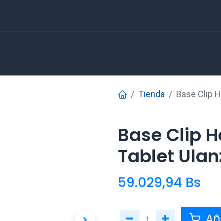
Tienda
Base Clip H
Base Clip H
Tablet Ulan
59.029,94
Bs
Aña