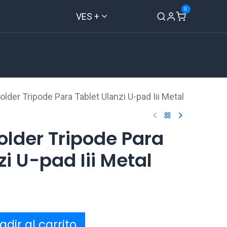
0
VES +
Inicio
Tienda
Contáctenos
older Tripode Para Tablet Ulanzi U-pad Iii Metal
older Tripode Para
zi U-pad Iii Metal
dir al carrito