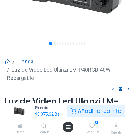
Tienda
Luz de Video Led Ulanzi LM-P40RGB 40W
Recargable
Luz de Video Led Ulanzi LM-
Precio
P40RGB 40W Recargable
Añadir al carrito
98.375,62
Bs
98.375,62
Bs
0
Home
Search
Wishlist
Cuenta