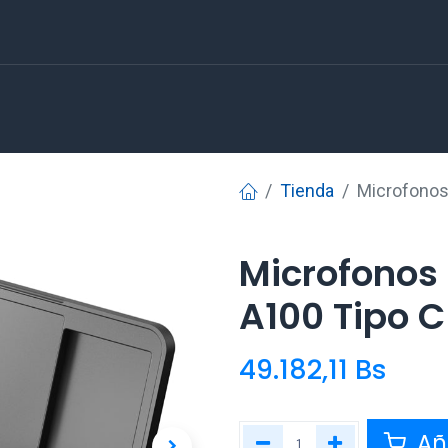
Tienda
Microfonos 
Microfonos 
A100 Tipo C
49.182,11
Bs
Aña