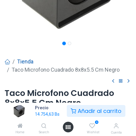
Tienda
Taco Microfono Cuadrado 8x8x5.5 Cm Negro
Taco Microfono Cuadrado
8x8x5.5 Cm Negro
Precio
Añadir al carrito
14.754,63
Bs
14.754,63
Bs
0
Home
Search
Wishlist
Cuenta