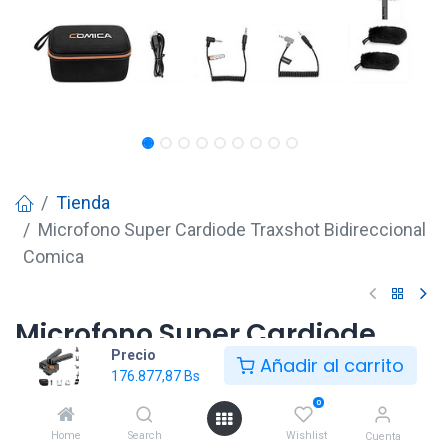
Tienda
Microfono Super Cardiode Traxshot Bidireccional
Comica
Microfono Super Cardiode
Precio
Traxshot Bidireccional
Añadir al carrito
176.877,87
Bs
Comica
0
176.877,87
Bs
Home
Search
Wishlist
Cuenta