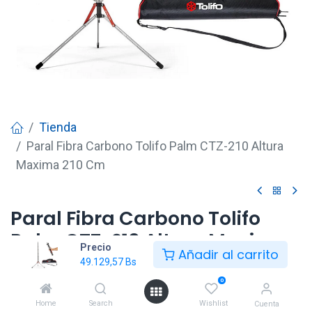
Tienda
Paral Fibra Carbono Tolifo Palm CTZ-210 Altura
Maxima 210 Cm
Paral Fibra Carbono Tolifo
Palm CTZ-210 Altura Maxima
Precio
Añadir al carrito
210 Cm
49.129,57
Bs
0
49.129,57
Bs
Home
Search
Wishlist
Cuenta