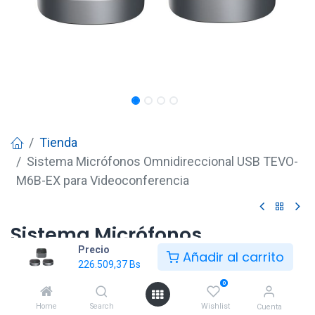
Tienda
Sistema Micrófonos Omnidireccional USB TEVO-
M6B-EX para Videoconferencia
Sistema Micrófonos
Precio
Omnidireccional USB TEVO-
Añadir al carrito
226.509,37
Bs
M6B-EX para
0
Videoconferencia
Home
Search
Wishlist
Cuenta