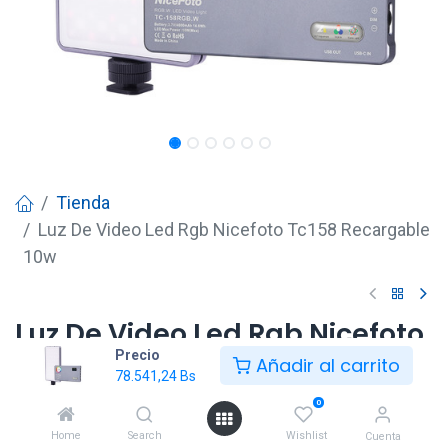
Tienda
Luz De Video Led Rgb Nicefoto Tc158 Recargable
10w
Luz De Video Led Rgb Nicefoto
Precio
Tc158 Recargable 10w
Añadir al carrito
78.541,24
Bs
78.541,24
Bs
0
Home
Search
Wishlist
Cuenta