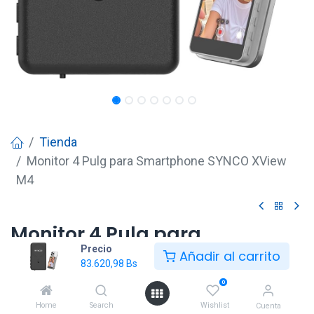
Tienda
Monitor 4 Pulg para Smartphone SYNCO XView
M4
Monitor 4 Pulg para
Precio
Smartphone SYNCO XView M4
Añadir al carrito
83.620,98
Bs
83.620,98
Bs
0
Home
Search
Wishlist
Cuenta