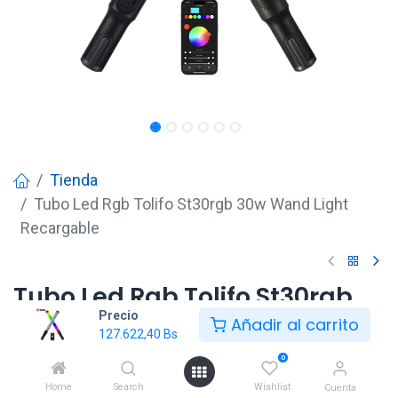
Tienda
Tubo Led Rgb Tolifo St30rgb 30w Wand Light
Recargable
Tubo Led Rgb Tolifo St30rgb
Precio
30w Wand Light Recargable
Añadir al carrito
127.622,40
Bs
127.622,40
Bs
0
Home
Search
Wishlist
Cuenta