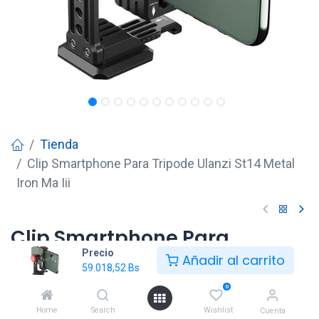
Tienda
Clip Smartphone Para Tripode Ulanzi St14 Metal
Iron Ma Iii
Clip Smartphone Para
Precio
Tripode Ulanzi St14 Metal Iron
Añadir al carrito
59.018,52
Bs
Ma Iii
0
59.018,52
Bs
Home
Search
Wishlist
Cuenta