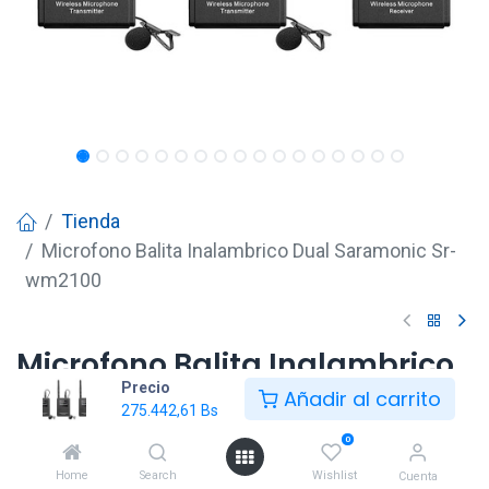
Tienda
Microfono Balita Inalambrico Dual Saramonic Sr-
wm2100
Microfono Balita Inalambrico
Precio
Dual Saramonic Sr-wm2100
Añadir al carrito
275.442,61
Bs
275.442,61
Bs
0
Home
Search
Wishlist
Cuenta