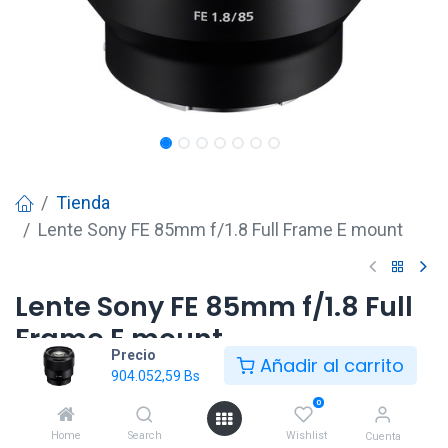
Tienda
Lente Sony FE 85mm f/1.8 Full Frame E mount
Lente Sony FE 85mm f/1.8 Full
Frame E mount
Precio
Añadir al carrito
904.052,59
Bs
904.052,59
Bs
0
Home
Search
Wishlist
Cuenta