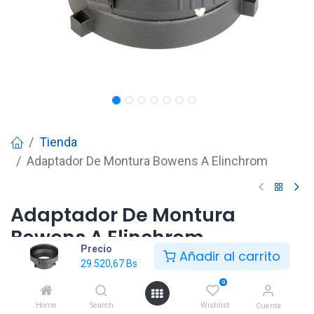
Tienda
Adaptador De Montura Bowens A Elinchrom
Adaptador De Montura
Bowens A Elinchrom
Precio
Añadir al carrito
29.520,67
Bs
29.520,67
Bs
0
Home
Search
Wishlist
Cuenta